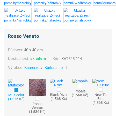
Rosso Venato
Půdorys:
40 x 40 cm
Dostupnost:
Kód:
KAT545-114
skladem
Výrobce:
Kamenictví Kůrka s.r.o
Impala
Black River
New Tis
Multicolor
(1 568 Kč)
(1 568 Kč)
Blue
(1 536 Kč)
(1 568 Kč)
Rosso
Venato
(1 536 Kč)