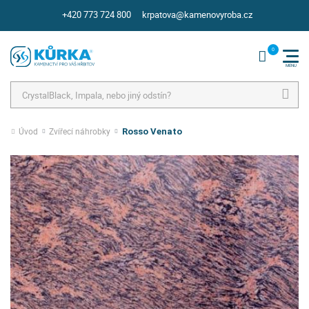
+420 773 724 800
krpatova@kamenovyroba.cz
Hledat
Úvod
Zvířecí náhrobky
Rosso Venato