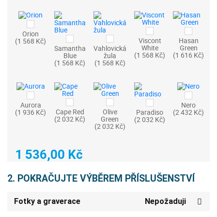
Orion
Viscont
Hasan
(1 568 Kč)
White
Green
Samantha
Vahlovická
(1 568 Kč)
(1 616 Kč)
Blue
žula
(1 568 Kč)
(1 568 Kč)
Aurora
Nero
Cape Red
Olive
(1 936 Kč)
Paradiso
(2 432 Kč)
(2 032 Kč)
Green
(2 032 Kč)
(2 032 Kč)
1 536,00 Kč
2. POKRAČUJTE VÝBĚREM PŘÍSLUŠENSTVÍ
Fotky a graverace
Nepožaduji