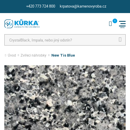
+420 773 724 800
krpatova@kamenovyroba.cz
Hledat
Úvod
Zvířecí náhrobky
New Tis Blue