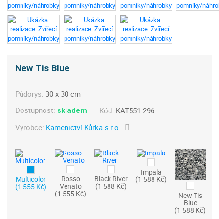
New Tis Blue
Půdorys:
30 x 30 cm
Dostupnost:
Kód:
KAT551-296
skladem
Výrobce:
Kamenictví Kůrka s.r.o
Impala
Rosso
Black River
Multicolor
(1 588 Kč)
Venato
(1 588 Kč)
(1 555 Kč)
(1 555 Kč)
New Tis
Blue
(1 588 Kč)