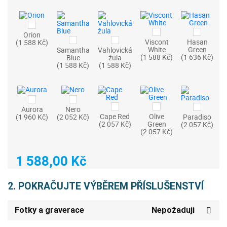
Orion
Viscont
Hasan
(1 588 Kč)
White
Green
Samantha
Vahlovická
(1 588 Kč)
(1 636 Kč)
Blue
žula
(1 588 Kč)
(1 588 Kč)
Aurora
Nero
Cape Red
Olive
(1 960 Kč)
(2 052 Kč)
Paradiso
(2 057 Kč)
Green
(2 057 Kč)
(2 057 Kč)
1 588,00 Kč
2. POKRAČUJTE VÝBĚREM PŘÍSLUŠENSTVÍ
Fotky a graverace
Nepožaduji