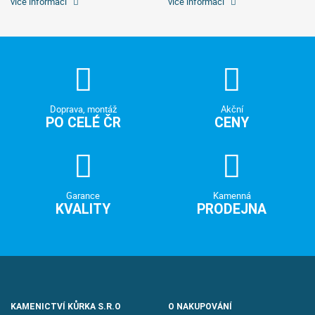
více informací
více informací
Doprava, montáž
Akční
PO CELÉ ČR
CENY
Garance
Kamenná
KVALITY
PRODEJNA
KAMENICTVÍ KŮRKA S.R.O
O NAKUPOVÁNÍ