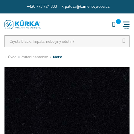
+420 773 724 800
krpatova@kamenovyroba.cz
Hledat
Úvod
Zvířecí náhrobky
Nero