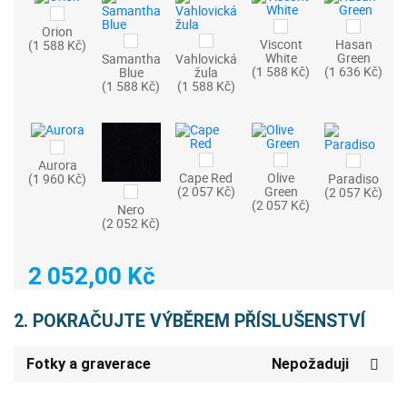
Orion
Viscont
Hasan
(1 588 Kč)
White
Green
Samantha
Vahlovická
(1 588 Kč)
(1 636 Kč)
Blue
žula
(1 588 Kč)
(1 588 Kč)
Aurora
Cape Red
Olive
(1 960 Kč)
Paradiso
(2 057 Kč)
Green
(2 057 Kč)
(2 057 Kč)
Nero
(2 052 Kč)
2 052,00 Kč
2. POKRAČUJTE VÝBĚREM PŘÍSLUŠENSTVÍ
Fotky a graverace
Nepožaduji