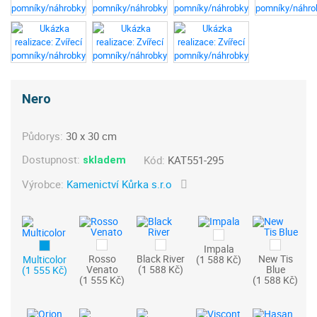
Nero
Půdorys:
30 x 30 cm
Dostupnost:
Kód:
KAT551-295
skladem
Výrobce:
Kamenictví Kůrka s.r.o
Impala
Rosso
Black River
New Tis
Multicolor
(1 588 Kč)
Venato
(1 588 Kč)
Blue
(1 555 Kč)
(1 555 Kč)
(1 588 Kč)