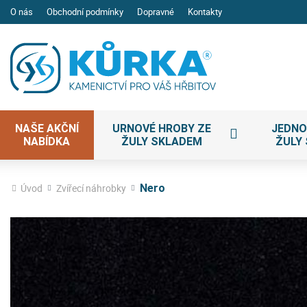
O nás
Obchodní podmínky
Dopravné
Kontakty
NAŠE AKČNÍ
URNOVÉ HROBY ZE
JEDNO
NABÍDKA
ŽULY SKLADEM
ŽULY
Úvod
Zvířecí náhrobky
Nero