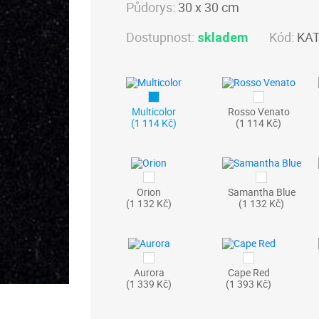
Půdorys:
30 x 30 cm
Dostupnost:
Kód:
KAT
skladem
Multicolor
Rosso Venato
(1 114 Kč)
(1 114 Kč)
Orion
Samantha Blue
(1 132 Kč)
(1 132 Kč)
Aurora
Cape Red
(1 339 Kč)
(1 393 Kč)