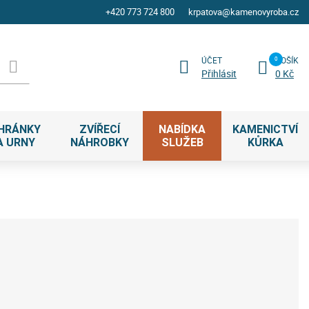
+420 773 724 800
krpatova@kamenovyroba.cz
ÚČET
KOŠÍK
Přihlásit
0 Kč
HRÁNKY
ZVÍŘECÍ
NABÍDKA
KAMENICTVÍ
A URNY
NÁHROBKY
SLUŽEB
KŮRKA