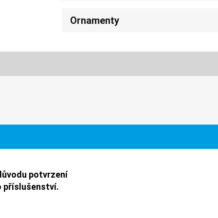
Ornamenty
důvodu potvrzení
 příslušenství.