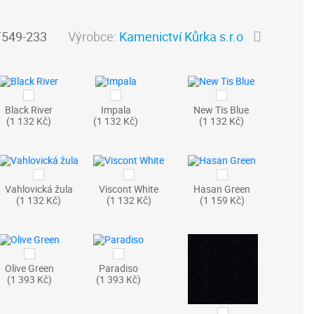
549-233
Výrobce:
Kamenictví Kůrka s.r.o
Black River
Impala
New Tis Blue
(1 132 Kč)
(1 132 Kč)
(1 132 Kč)
Vahlovická žula
Viscont White
Hasan Green
(1 132 Kč)
(1 132 Kč)
(1 159 Kč)
Olive Green
Paradiso
(1 393 Kč)
(1 393 Kč)