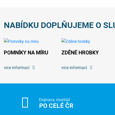
NABÍDKU DOPLŇUJEME O SL
POMNÍKY NA MÍRU
ZDĚNÉ HROBKY
více informací
více informací
Doprava, montáž
PO CELÉ ČR