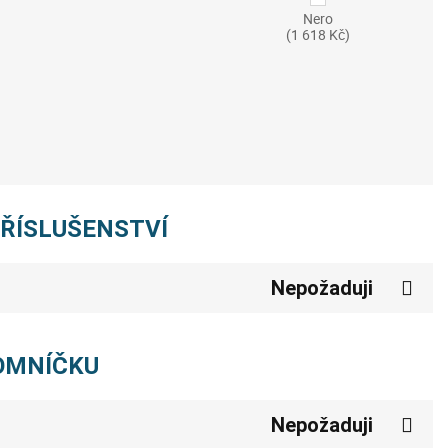
Nero
(1 618 Kč)
PŘÍSLUŠENSTVÍ
Nepožaduji
POMNÍČKU
Nepožaduji