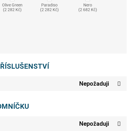
Olive Green
Paradiso
Nero
(2 282 Kč)
(2 282 Kč)
(2 682 Kč)
PŘÍSLUŠENSTVÍ
Nepožaduji
POMNÍČKU
Nepožaduji