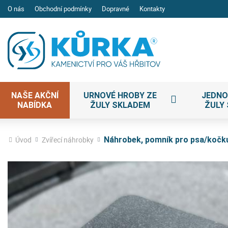
O nás
Obchodní podmínky
Dopravné
Kontakty
NAŠE AKČNÍ
URNOVÉ HROBY ZE
JEDNO
NABÍDKA
ŽULY SKLADEM
ŽULY
Úvod
Zvířecí náhrobky
Náhrobek, pomník pro psa/kočku