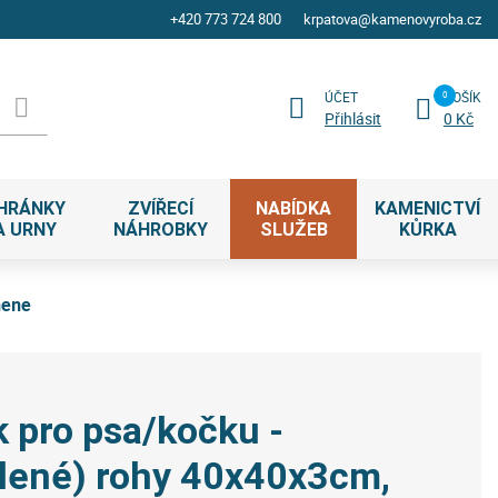
+420 773 724 800
krpatova@kamenovyroba.cz
ÚČET
KOŠÍK
Přihlásit
0 Kč
HRÁNKY
ZVÍŘECÍ
NABÍDKA
KAMENICTVÍ
A URNY
NÁHROBKY
SLUŽEB
KŮRKA
mene
 pro psa/kočku -
lené) rohy 40x40x3cm,