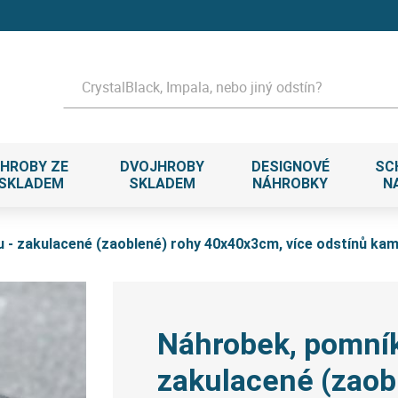
Hledat
HROBY ZE
DVOJHROBY
DESIGNOVÉ
SC
 SKLADEM
SKLADEM
NÁHROBKY
N
 - zakulacené (zaoblené) rohy 40x40x3cm, více odstínů ka
Náhrobek, pomník
zakulacené (zaob