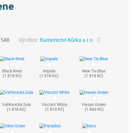
ene
T548
Výrobce:
Kamenictví Kůrka s.r.o
Black River
Impala
New Tis Blue
(1 818 Kč)
(1 818 Kč)
(1 818 Kč)
Vahlovická žula
Viscont White
Hasan Green
(1 818 Kč)
(1 818 Kč)
(1 866 Kč)