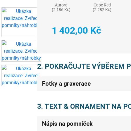
Aurora
Cape Red
(2 186 Kč)
(2 282 Kč)
1 402,00 Kč
2. POKRAČUJTE VÝBĚREM 
Fotky a graverace
3. TEXT & ORNAMENT NA 
Nápis na pomníček