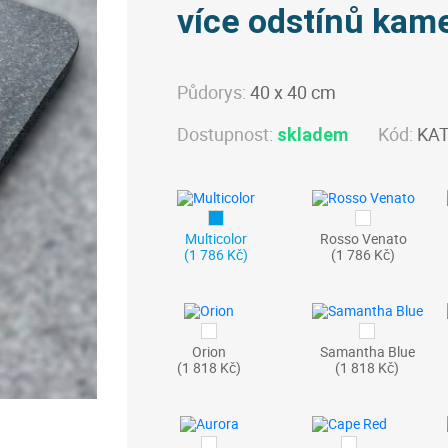
více odstínů kam
Půdorys:
40 x 40 cm
Dostupnost:
Kód:
KA
skladem
Multicolor
Rosso Venato
(1 786 Kč)
(1 786 Kč)
Orion
Samantha Blue
(1 818 Kč)
(1 818 Kč)