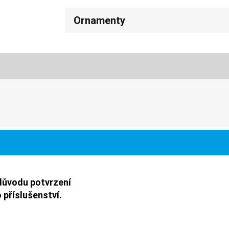
Ornamenty
důvodu potvrzení
 příslušenství.