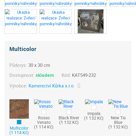
Multicolor
Půdorys:
30 x 30 cm
Dostupnost:
Kód:
KAT549-232
skladem
Výrobce:
Kamenictví Kůrka s.r.o
Impala
Rosso
Black River
New Tis
(1 132 Kč)
Venato
(1 132 Kč)
Blue
(1 114 Kč)
(1 132 Kč)
Multicolor
(1 114 Kč)