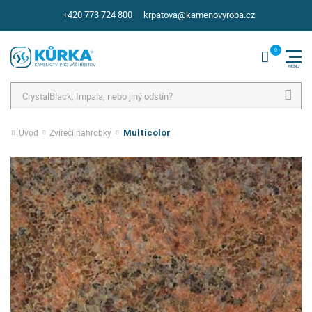
+420 773 724 800
krpatova@kamenovyroba.cz
Hledat
Úvod
Zvířecí náhrobky
Multicolor