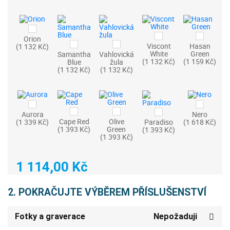
Orion
Viscont
Hasan
(1 132 Kč)
White
Green
Samantha
Vahlovická
(1 132 Kč)
(1 159 Kč)
Blue
žula
(1 132 Kč)
(1 132 Kč)
Aurora
Nero
Cape Red
Olive
(1 339 Kč)
Paradiso
(1 618 Kč)
(1 393 Kč)
Green
(1 393 Kč)
(1 393 Kč)
1 114,00 Kč
2. POKRAČUJTE VÝBĚREM PŘÍSLUŠENSTVÍ
Fotky a graverace
Nepožaduji