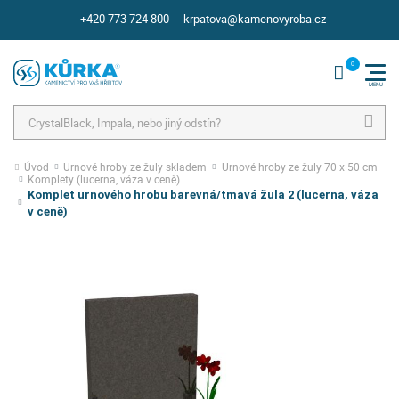
+420 773 724 800
krpatova@kamenovyroba.cz
Hledat
Úvod
Urnové hroby ze žuly skladem
Urnové hroby ze žuly 70 x 50 cm
Komplety (lucerna, váza v ceně)
Komplet urnového hrobu barevná/tmavá žula 2 (lucerna, váza
v ceně)