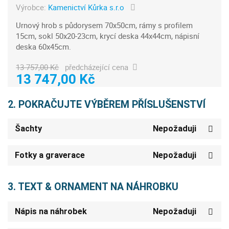
Výrobce:
Kamenictví Kůrka s.r.o
Urnový hrob s půdorysem 70x50cm, rámy s profilem
15cm, sokl 50x20-23cm, krycí deska 44x44cm, nápisní
deska 60x45cm.
13 757,00 Kč
předcházející cena
13 747,00 Kč
2. POKRAČUJTE VÝBĚREM PŘÍSLUŠENSTVÍ
Šachty
Nepožaduji
Fotky a graverace
Nepožaduji
3. TEXT & ORNAMENT NA NÁHROBKU
Nápis na náhrobek
Nepožaduji