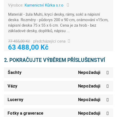
Výrobce:
Kamenictví Kůrka s.r.o
Materiál - žula Multi, krycí desky, rámy, sokl a nápisní
deska. Rozměry - půdorys 200 x 90 cm, orámování v15cm,
nápisní deska 75 x 55 x 6 cm. Cena je za hrob - bez
základové desky, doplňků, nápisu ...
77 455,00 Kč
předcházející cena
63 488,00 Kč
2. POKRAČUJTE VÝBĚREM PŘÍSLUŠENSTVÍ
Šachty
Nepožaduji
Vázy
Nepožaduji
Lucerny
Nepožaduji
Fotky a graverace
Nepožaduji