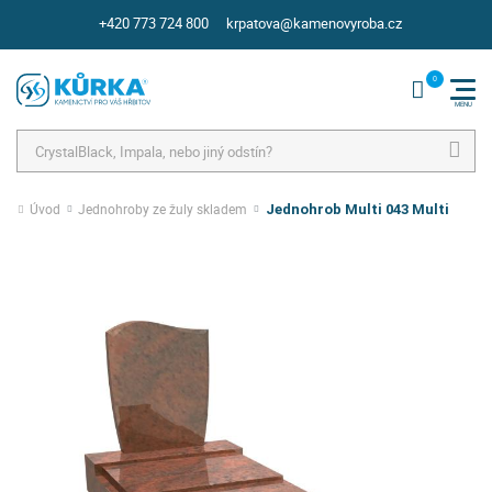
+420 773 724 800
krpatova@kamenovyroba.cz
Hledat
Úvod
Jednohroby ze žuly skladem
Jednohrob Multi 043 Multi