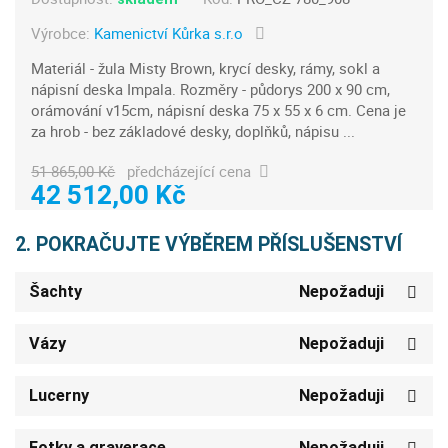
Výrobce:
Kamenictví Kůrka s.r.o
Materiál - žula Misty Brown, krycí desky, rámy, sokl a
nápisní deska Impala. Rozměry - půdorys 200 x 90 cm,
orámování v15cm, nápisní deska 75 x 55 x 6 cm. Cena je
za hrob - bez základové desky, doplňků, nápisu ...
51 865,00 Kč
předcházející cena
42 512,00 Kč
2. POKRAČUJTE VÝBĚREM PŘÍSLUŠENSTVÍ
Šachty
Nepožaduji
Vázy
Nepožaduji
Lucerny
Nepožaduji
Fotky a graverace
Nepožaduji