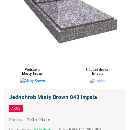
Podstava:
Nápisní deska:
Misty Brown
Impala
Jednohrob Misty Brown 043 Impala
AKCE
Půdorys:
200 x 90 cm
Dostupnost:
Kód:
PRO_CZ-780_908
skladem