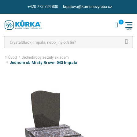
+420 773 724 800
krpatova@kamenovyroba.cz
Hledat
Úvod
Jednohroby ze žuly skladem
Jednohrob Misty Brown 043 Impala