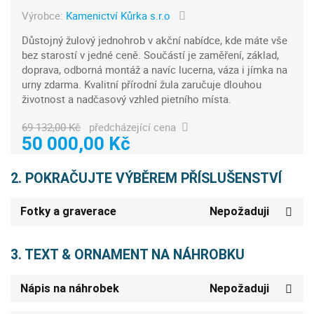
Výrobce:
Kamenictví Kůrka s.r.o
Důstojný žulový jednohrob v akční nabídce, kde máte vše
bez starostí v jedné ceně. Součástí je zaměření, základ,
doprava, odborná montáž a navíc lucerna, váza i jímka na
urny zdarma. Kvalitní přírodní žula zaručuje dlouhou
životnost a nadčasový vzhled pietního místa.
69 132,00 Kč
předcházející cena
50 000,00 Kč
2. POKRAČUJTE VÝBĚREM PŘÍSLUŠENSTVÍ
Fotky a graverace
Nepožaduji
3. TEXT & ORNAMENT NA NÁHROBKU
Nápis na náhrobek
Nepožaduji