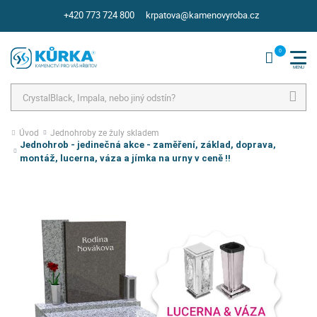
+420 773 724 800
krpatova@kamenovyroba.cz
Hledat
Úvod
Jednohroby ze žuly skladem
Jednohrob - jedinečná akce - zaměření, základ, doprava,
montáž, lucerna, váza a jímka na urny v ceně !!