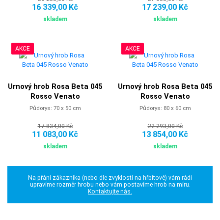
16 339,00 Kč
17 239,00 Kč
skladem
skladem
AKCE
AKCE
Urnový hrob Rosa Beta 045
Urnový hrob Rosa Beta 045
Rosso Venato
Rosso Venato
Půdorys: 70 x 50 cm
Půdorys: 80 x 60 cm
17 834,00 Kč
22 293,00 Kč
11 083,00 Kč
13 854,00 Kč
skladem
skladem
Na přání zákazníka (nebo dle zvyklostí na hřbitově) vám rádi
upravíme rozměr hrobu nebo vám postavíme hrob na míru.
Kontaktujte nás.