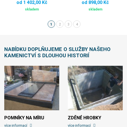
od 1 402,00 Kč
od 898,00 Kč
skladem
skladem
1
2
3
4
(aktuální)
NABÍDKU DOPLŇUJEME O SLUŽBY NAŠEHO
KAMENICTVÍ S DLOUHOU HISTORIÍ
POMNÍKY NA MÍRU
ZDĚNÉ HROBKY
více informací
více informací