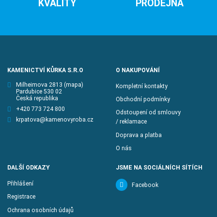
KVALITY
PRODEJNA
KAMENICTVÍ KŮRKA S.R.O
O NAKUPOVÁNÍ
Milheimova 2813
(mapa)
Kompletní kontakty
Pardubice 530 02
Česká republika
Obchodní podmínky
+420 773 724 800
Odstoupení od smlouvy
krpatova@kamenovyroba.cz
/ reklamace
Doprava a platba
O nás
DALŠÍ ODKAZY
JSME NA SOCIÁLNÍCH SÍTÍCH
Přihlášení
Facebook
Registrace
Ochrana osobních údajů