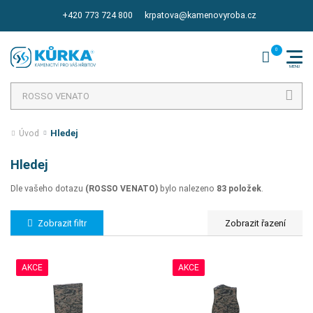
+420 773 724 800
krpatova@kamenovyroba.cz
Hledat
Hledej
Úvod
Hledej
Dle vašeho dotazu
(ROSSO VENATO)
bylo nalezeno
83 položek
.
Zobrazit filtr
AKCE
AKCE