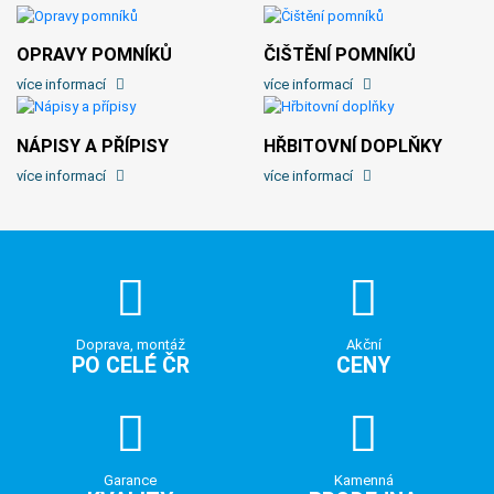
OPRAVY POMNÍKŮ
ČIŠTĚNÍ POMNÍKŮ
více informací
více informací
NÁPISY A PŘÍPISY
HŘBITOVNÍ DOPLŇKY
více informací
více informací
Doprava, montáž
Akční
PO CELÉ ČR
CENY
Garance
Kamenná