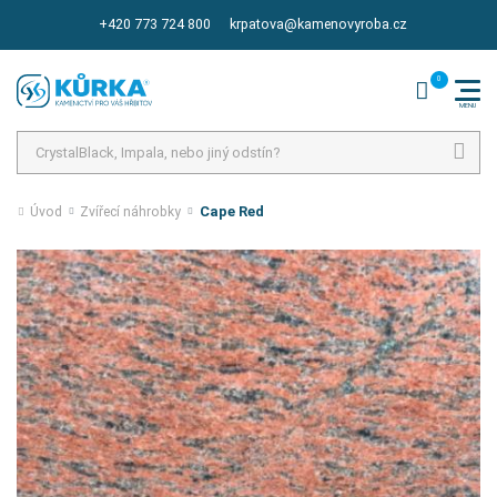
+420 773 724 800
krpatova@kamenovyroba.cz
Hledat
Cape Red
Úvod
Zvířecí náhrobky