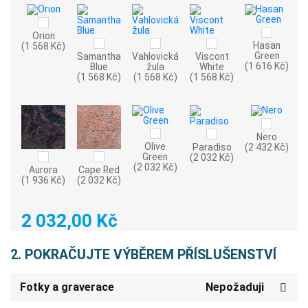
Orion
Hasan
(1 568 Kč)
Green
Samantha
Vahlovická
Viscont
(1 616 Kč)
Blue
žula
White
(1 568 Kč)
(1 568 Kč)
(1 568 Kč)
Nero
Olive
Paradiso
(2 432 Kč)
Green
(2 032 Kč)
(2 032 Kč)
Aurora
Cape Red
(1 936 Kč)
(2 032 Kč)
2 032,00 Kč
2. POKRAČUJTE VÝBĚREM PŘÍSLUŠENSTVÍ
Fotky a graverace
Nepožaduji